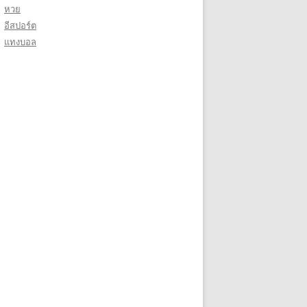
หวย
อีสปอร์ต
แทงบอล