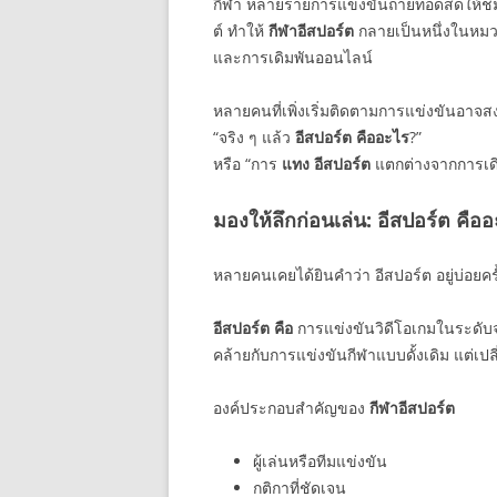
กีฬา หลายรายการแข่งขันถ่ายทอดสดให้
ต์ ทำให้
กีฬาอีสปอร์ต
กลายเป็นหนึ่งในหมว
และการเดิมพันออนไลน์
หลายคนที่เพิ่งเริ่มติดตามการแข่งขันอาจสง
“จริง ๆ แล้ว
อีสปอร์ต คืออะไร
?”
หรือ “การ
แทง อีสปอร์ต
แตกต่างจากการเดิม
มองให้ลึกก่อนเล่น: อีสปอร์ต คืออ
หลายคนเคยได้ยินคำว่า อีสปอร์ต อยู่บ่อยคร
อีสปอร์ต คือ
การแข่งขันวิดีโอเกมในระดับจริ
คล้ายกับการแข่งขันกีฬาแบบดั้งเดิม แต่เ
องค์ประกอบสำคัญของ
กีฬาอีสปอร์ต
ผู้เล่นหรือทีมแข่งขัน
กติกาที่ชัดเจน