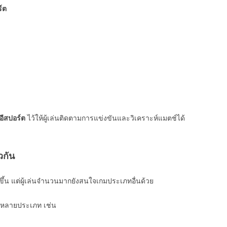
์ต
อีสปอร์ต
ไว้ให้ผู้เล่นติดตามการแข่งขันและวิเคราะห์แมตช์ได้
วกัน
ึ้น แต่ผู้เล่นจำนวนมากยังสนใจเกมประเภทอื่นด้วย
้หลายประเภท เช่น