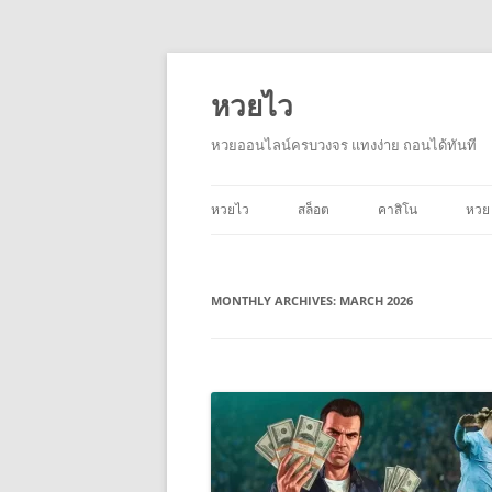
Skip
to
content
หวยไว
หวยออนไลน์ครบวงจร แทงง่าย ถอนได้ทันที
หวยไว
สล็อต
คาสิโน
หวย
หวยไว 1 นาที
MONTHLY ARCHIVES:
KU หวยไว
MARCH 2026
หวยไว 1 นาที คืออะไร
หวยไว 1 นาที เล่นยังไง
หวยไว 1 นาที ได้จริงไหม
หวยไว 1 นาทีอัญญา