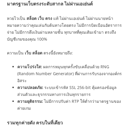
มาตรฐานเว็บตรงระดับสากล ไม่ผ่านเอเย่นต์
หวยไวเป็น
สล็อต เว็บ ตรง
แท้ ไม่ผ่านเอเย่นต์ ไม่ผ่านนายหน้า
หมายความว่าคุณเล่นกับต้นทางโดยตรง ไม่มีการบิดเบือนอัตราการ
จ่าย ไม่มีการดึงเงินผ่านหลายชั้น ทุกบาทที่คุณเติมเข้ามา ตรงถึง
บัญชีเกมของคุณ 100%
ความเป็น
เว็บ สล็อต
ตรงนี้ยังหมายถึง:
ความโปร่งใส:
ผลการหมุนทุกครั้งขับเคลื่อนด้วย RNG
(Random Number Generator) ที่ผ่านการรับรองจากองค์กร
อิสระ
ความปลอดภัย:
ระบบเข้ารหัส SSL 256-bit คุ้มครองข้อมูล
ส่วนตัวและธุรกรรมทางการเงินทุกรายการ
ความยุติธรรม:
ไม่มีการปรับค่า RTP ให้ต่ำกว่ามาตรฐานของ
ค่ายเกม
รวมทุกค่ายดัง ครบในที่เดียว