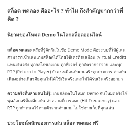
สล็อต ทดลอง คืออะไร ? ทำไม ถึงสำคัญมากกว่าที่
คิด ?
นิยามของโหมด Demo ในโลกสล็อตออนไลน์
สล็อต ทดลอง
หรือที่รู้จักกันในชื่อ Demo Mode คือระบบที่ให้ผู้เล่น
สามารถเข้าเล่นเกมสล็อตได้โดยใช้เครดิตเสมือน (Virtual Credit)
แทนเงินจริง ทุกกลไกของเกม ทุกฟีเจอร์ ทุกอัตราการจ่าย และทุก
RTP (Return to Player) ยังคงเหมือนกับเกมจริงทุกประการ ต่างกัน
เพียงอย่างเดียวคือคุณไม่ได้ใช้เงินจริงและไม่ได้รับเงินจริงออกมา
ความจริงที่หลายคนไม่รู้:
เกมสล็อตในโหมด Demo กับโหมดจริงใช้
ชุดอัลกอริทึมเดียวกัน ค่าความถี่การแตก (Hit Frequency) และ
RTP ถูกกำหนดไว้ตายตัวจากค่ายเกม ไม่ใช่จากเว็บที่คุณเล่น
ประโยชน์หลักของการเล่น สล็อต ทดลอง ฟรี