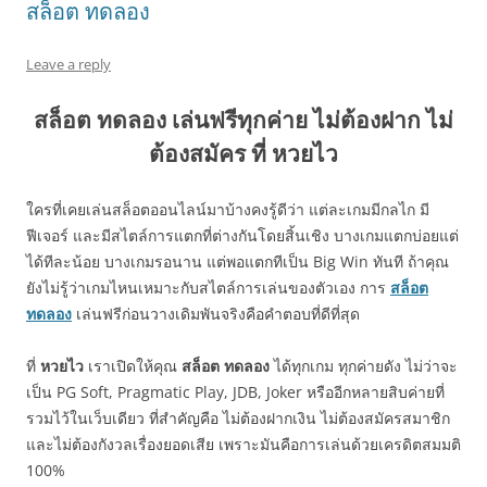
สล็อต ทดลอง
Leave a reply
สล็อต ทดลอง เล่นฟรีทุกค่าย ไม่ต้องฝาก ไม่
ต้องสมัคร ที่ หวยไว
ใครที่เคยเล่นสล็อตออนไลน์มาบ้างคงรู้ดีว่า แต่ละเกมมีกลไก มี
ฟีเจอร์ และมีสไตล์การแตกที่ต่างกันโดยสิ้นเชิง บางเกมแตกบ่อยแต่
ได้ทีละน้อย บางเกมรอนาน แต่พอแตกทีเป็น Big Win ทันที ถ้าคุณ
ยังไม่รู้ว่าเกมไหนเหมาะกับสไตล์การเล่นของตัวเอง การ
สล็อต
ทดลอง
เล่นฟรีก่อนวางเดิมพันจริงคือคำตอบที่ดีที่สุด
ที่
หวยไว
เราเปิดให้คุณ
สล็อต ทดลอง
ได้ทุกเกม ทุกค่ายดัง ไม่ว่าจะ
เป็น PG Soft, Pragmatic Play, JDB, Joker หรืออีกหลายสิบค่ายที่
รวมไว้ในเว็บเดียว ที่สำคัญคือ ไม่ต้องฝากเงิน ไม่ต้องสมัครสมาชิก
และไม่ต้องกังวลเรื่องยอดเสีย เพราะมันคือการเล่นด้วยเครดิตสมมติ
100%