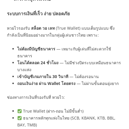
ระบบการเงินที่เร็ว ง่าย ปลอดภัย
หวยไวรองรับ
สล็อต วอ เลท
(True Wallet) แบบเต็มรูปแบบ ซึ่ง
กำลังเป็นที่นิยมอย่างมากในกลุ่มผู้เล่นชาวไทย เพราะ:
ไม่ต้องมีบัญชีธนาคาร
— เหมาะกับผู้เล่นที่ไม่สะดวกใช้
ธนาคาร
โอนได้ตลอด 24 ชั่วโมง
— ไม่มีช่วงปิดระบบเหมือนธนาคาร
บางแห่ง
เข้าบัญชีเกมภายใน 30 วินาที
— ไม่ต้องรอนาน
ถอนเงินง่าย ผ่าน Wallet โดยตรง
— ไม่ผ่านขั้นตอนยุ่งยาก
ช่องทางการเงินที่รองรับที่ หวยไว:
True Wallet (ฝาก-ถอน ไม่มีขั้นต่ำ)
ธนาคารหลักทุกแห่งในไทย (SCB, KBANK, KTB, BBL,
BAY, TMB)