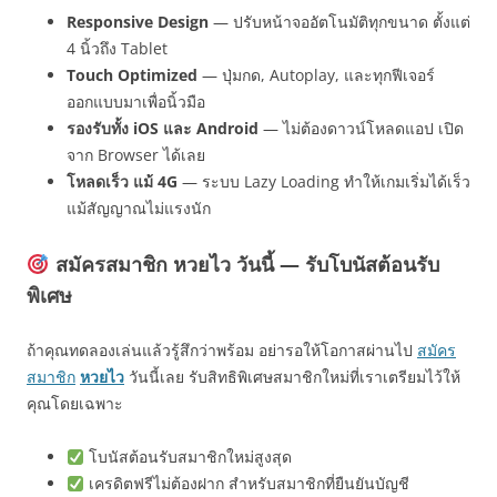
Responsive Design
— ปรับหน้าจออัตโนมัติทุกขนาด ตั้งแต่
4 นิ้วถึง Tablet
Touch Optimized
— ปุ่มกด, Autoplay, และทุกฟีเจอร์
ออกแบบมาเพื่อนิ้วมือ
รองรับทั้ง iOS และ Android
— ไม่ต้องดาวน์โหลดแอป เปิด
จาก Browser ได้เลย
โหลดเร็ว แม้ 4G
— ระบบ Lazy Loading ทำให้เกมเริ่มได้เร็ว
แม้สัญญาณไม่แรงนัก
สมัครสมาชิก หวยไว วันนี้ — รับโบนัสต้อนรับ
พิเศษ
ถ้าคุณทดลองเล่นแล้วรู้สึกว่าพร้อม อย่ารอให้โอกาสผ่านไป
สมัคร
สมาชิก
หวยไว
วันนี้เลย รับสิทธิพิเศษสมาชิกใหม่ที่เราเตรียมไว้ให้
คุณโดยเฉพาะ
โบนัสต้อนรับสมาชิกใหม่สูงสุด
เครดิตฟรีไม่ต้องฝาก สำหรับสมาชิกที่ยืนยันบัญชี