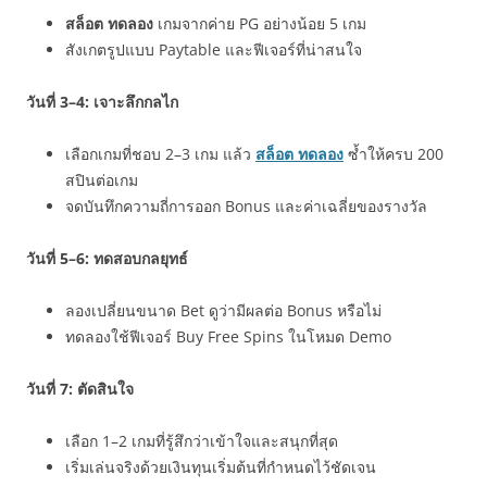
สล็อต ทดลอง
เกมจากค่าย PG อย่างน้อย 5 เกม
สังเกตรูปแบบ Paytable และฟีเจอร์ที่น่าสนใจ
วันที่ 3–4: เจาะลึกกลไก
เลือกเกมที่ชอบ 2–3 เกม แล้ว
สล็อต ทดลอง
ซ้ำให้ครบ 200
สปินต่อเกม
จดบันทึกความถี่การออก Bonus และค่าเฉลี่ยของรางวัล
วันที่ 5–6: ทดสอบกลยุทธ์
ลองเปลี่ยนขนาด Bet ดูว่ามีผลต่อ Bonus หรือไม่
ทดลองใช้ฟีเจอร์ Buy Free Spins ในโหมด Demo
วันที่ 7: ตัดสินใจ
เลือก 1–2 เกมที่รู้สึกว่าเข้าใจและสนุกที่สุด
เริ่มเล่นจริงด้วยเงินทุนเริ่มต้นที่กำหนดไว้ชัดเจน