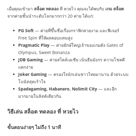
เมื่อคุณเข้ามา
สล็อต ทดลอง
ที่ หวยไว คุณจะได้พบกับ
เกม สล็อต
จากค่ายชั้นนำระดับโลกมากกว่า 20 ค่าย ได้แก่:
PG Soft
— ค่ายที่ขึ้นชื่อเรื่องกราฟิกสวยงาม และฟีเจอร์
Free Spin ที่ให้ผลตอบแทนสูง
Pragmatic Play
— ค่ายยักษ์ใหญ่เจ้าของเกมดัง Gates of
Olympus, Sweet Bonanza
JDB Gaming
— ค่ายสไตล์เอเชีย เน้นธีมมังกร ความโชคดี
แตกง่าย
Joker Gaming
— ครองใจนักเล่นชาวไทยมานาน ด้วยระบบ
โบนัสสุดเร้าใจ
Spadegaming, Habanero, Nolimit City
— และอีก
มากมายในลิสต์เดียวกัน
วิธีเล่น สล็อต ทดลอง ที่ หวยไว
ขั้นตอนง่ายๆ ไม่ถึง 1 นาที