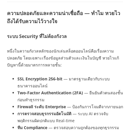
ความปลอดภัยและความน่าเชื่อถือ — ทำไม หวยไว
ถึงได้รับความไว้วางใจ
ระบบ Security ที่ไม่ต้องกังวล
หนึ่งในความกังวลหลักของนักเล่นสล็อตออนไลน์คือเรื่องความ
ปลอดภัย โดยเฉพาะเรื่องข้อมูลส่วนตัวและเงินในบัญชี หวยไวแก้
ปัญหานี้ด้วยมาตรการหลายชั้น:
SSL Encryption 256-bit
— มาตรฐานเดียวกับระบบ
ธนาคารออนไลน์
Two-Factor Authentication (2FA)
— ยืนยันตัวตนสองชั้น
ก่อนทำธุรกรรม
Firewall ระดับ Enterprise
— ป้องกันการโจมตีจากภายนอก
การตรวจสอบธุรกรรมอัตโนมัติ
— ระบบ AI ตรวจจับ
พฤติกรรมผิดปกติแบบ Real-time
ทีม Compliance
— ตรวจสอบความถูกต้องของทุกธุรกรรม