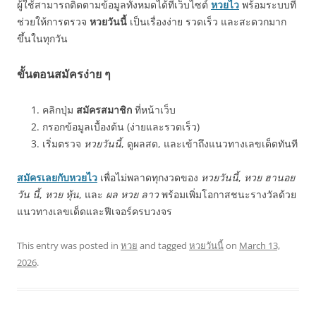
ผู้ใช้สามารถติดตามข้อมูลทั้งหมดได้ที่เว็บไซต์
หวยไว
พร้อมระบบที่
ช่วยให้การตรวจ
หวยวันนี้
เป็นเรื่องง่าย รวดเร็ว และสะดวกมาก
ขึ้นในทุกวัน
ขั้นตอนสมัครง่าย ๆ
คลิกปุ่ม
สมัครสมาชิก
ที่หน้าเว็บ
กรอกข้อมูลเบื้องต้น (ง่ายและรวดเร็ว)
เริ่มตรวจ
หวยวันนี้
, ดูผลสด, และเข้าถึงแนวทางเลขเด็ดทันที
สมัครเลยกับหวยไว
เพื่อไม่พลาดทุกงวดของ
หวยวันนี้
,
หวย ฮานอย
วัน นี้
,
หวย หุ้น
, และ
ผล หวย ลาว
พร้อมเพิ่มโอกาสชนะรางวัลด้วย
แนวทางเลขเด็ดและฟีเจอร์ครบวงจร
This entry was posted in
หวย
and tagged
หวยวันนี้
on
March 13,
2026
.