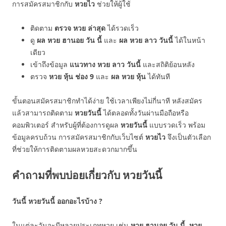
การสมัครสมาชิกกับ
หวยไว
ช่วยให้ผู้ใช้
ติดตาม
ตรวจ หวย ล่าสุด
ได้รวดเร็ว
ดู
ผล หวย ฮานอย วัน นี้
และ
ผล หวย ลาว วันนี้
ได้ในหน้า
เดียว
เข้าถึงข้อมูล
แนวทาง หวย ลาว วันนี้
และสถิติย้อนหลัง
ตรวจ
หวย หุ้น ช่อง 9
และ
ผล หวย หุ้น
ได้ทันที
ขั้นตอนสมัครสมาชิกทำได้ง่าย ใช้เวลาเพียงไม่กี่นาที หลังสมัคร
แล้วสามารถติดตาม
หวยวันนี้
ได้ตลอดทั้งวันผ่านมือถือหรือ
คอมพิวเตอร์ สำหรับผู้ที่ต้องการดูผล
หวยวันนี้
แบบรวดเร็ว พร้อม
ข้อมูลครบถ้วน การสมัครสมาชิกกับเว็บไซต์
หวยไว
จึงเป็นตัวเลือก
ที่ช่วยให้การติดตามผลหวยสะดวกมากขึ้น
คำถามที่พบบ่อยเกี่ยวกับ หวยวันนี้
วันนี้ หวยวันนี้ ออกอะไรบ้าง ?
ในแต่ละวันจะมีหลายประเภทหวย เช่น
หวย ฮานอย วัน นี้
,
หวย