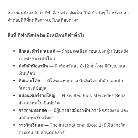
หลายคนยังสงสัยว่า กีฬาอีสปอร์ต จัดเป็น “กีฬา” จริงๆ ได้หรือเปล่า
คำตอบที่ดีที่สุดคือการเปรียบเทียบตรงๆ
สิ่งที่ กีฬาอีสปอร์ต มีเหมือนกีฬาทั่วไป
ลีกและทัวร์นาเมนต์
— มีรอบคัดเลือก รอบแบ่งกลุ่ม ไปจนถึง
รอบชิงชนะเลิศโลก
นักกีฬามืออาชีพ
— ฝึกซ้อมวันละ 8-12 ชั่วโมง มีสัญญาและ
เงินเดือน
ทีมและโค้ช
— มีโค้ชเฉพาะทาง นักจิตวิทยากีฬา และนัก
วิเคราะห์ข้อมูล
สปอนเซอร์รายใหญ่
— Nike, Red Bull, Mercedes-Benz
ล้วนลงทุนใน อีสปอร์ต
การถ่ายทอดสด
— มีผู้บรรยายมืออาชีพ กราฟิกสวยงาม และ
สถิติแบบเรียลไทม์
รางวัลเงินสด
— The International (Dota 2) มีเงินรางวัล
รวมเกิน 40 ล้านดอลลาร์