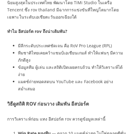
นิยมสูงสุดในประเทศไทย พัฒนาโดย TiMi Studio ในเครือ
Tencent ซึ่ง rov thailand มีฉากการแข่งขันที่ใหญ่โตมากโดย
เฉพาะในระดับเอเชียตะวันออกเฉียงใต้
ทำไม อีสปอร์ต rov ถึงน่าเดิมพัน?
มีลีกระดับประเทศชัดเจน คือ RoV Pro League (RPL)
ทีมชาติไทยเคยคว้าแชมป์เอเชียนเกมส์ ทำให้แฟนๆ มีความ
ภักดีสูง
ข้อมูลทีม ผู้เล่น และสถิติเปิดเผยครบถ้วน ทำให้วิเคราะห์ได้
ง่าย
แมตช์ถ่ายทอดสดบน YouTube และ Facebook อย่าง
สม่ำเสมอ
วิธีดูสถิติ ROV ก่อนวาง เดิมพัน อีสปอร์ต
การวิเคราะห์ก่อน แทง อีสปอร์ต rov ควรดูข้อมูลเหล่านี้
Win Rate ของทีม
— ดูจาก 10 แมตช์ล่าสุด ไม่ใช่ตลอดซีซั่น