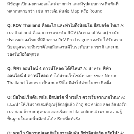
มีข้อมูลเปิดเผยทางออนไลน์มากกว่า และมีรูปแบบการเดิมพันที่
หลากหลายกว่า เช่น การเดิมพันต่อ Map หรือ Round
Q: ROV Thailand คืออะไร และทำไมถึงนิยมใน อีสปอร์ต ไทย?
A:
rov thailand คือฉากการแข่งขัน ROV (Arena of Valor) ระดับ
ประเทศของไทย ที่มีลีกอย่าง RoV Pro League รองรับ ได้รับความ
นิยมสูงเพราะทีมชาติไทยมีผลงานดีในระดับนานาชาติ และเกม
รองรับมือถือทุกรุ่น
Q: ฟีฟ่า ออนไลน์ 4 ดาวน์โหลด ได้ที่ไหน?
A: สำหรับ
ฟีฟ่า
ออนไลน์ 4 ดาวน์โหลด
ทำได้ผ่านเว็บไซต์ทางการของ Nexon
Thailand โดยตรง เป็นเกมฟรีที่ไม่มีค่าใช้จ่ายในการติดตั้ง
Q: มือใหม่เริ่มต้น พนัน อีสปอร์ต ที่ หวยไว ควรเริ่มจากเกมไหน?
A:
แนะนำให้เริ่มจากเกมที่คุณรู้จักอยู่แล้ว ถ้าดู ROV บ่อย ลอง อีสปอร์ต
rov ก่อน ถ้าชอบฟุตบอล ลองเริ่มจาก fifa online 4 เพราะความรู้
พื้นฐานในเกมนั้นคือข้อได้เปรียบที่แท้จริง
Q: หวยไว มีความปลอดภัยในการเดิมพัน กีฬาอีสปอร์ต หรือไม่?
A: