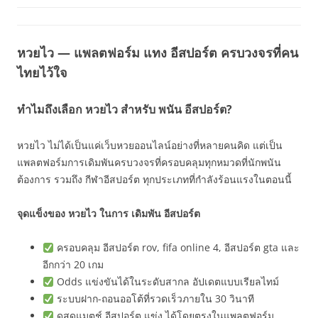
หวยไว — แพลตฟอร์ม แทง อีสปอร์ต ครบวงจรที่คน
ไทยไว้ใจ
ทำไมถึงเลือก หวยไว สำหรับ พนัน อีสปอร์ต?
หวยไว ไม่ได้เป็นแค่เว็บหวยออนไลน์อย่างที่หลายคนคิด แต่เป็น
แพลตฟอร์มการเดิมพันครบวงจรที่ครอบคลุมทุกหมวดที่นักพนัน
ต้องการ รวมถึง กีฬาอีสปอร์ต ทุกประเภทที่กำลังร้อนแรงในตอนนี้
จุดแข็งของ หวยไว ในการ เดิมพัน อีสปอร์ต
ครอบคลุม อีสปอร์ต rov, fifa online 4, อีสปอร์ต gta และ
อีกกว่า 20 เกม
Odds แข่งขันได้ในระดับสากล อัปเดตแบบเรียลไทม์
ระบบฝาก-ถอนออโต้ที่รวดเร็วภายใน 30 วินาที
ดูสดแมตช์ อีสปอร์ต แข่ง ได้โดยตรงในแพลตฟอร์ม