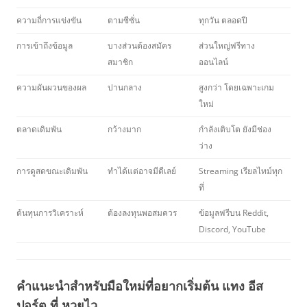
ความถี่การแข่งขัน
ตามซีซั่น
ทุกวัน ตลอดปี
การเข้าถึงข้อมูล
บางส่วนต้องสมัคร
ส่วนใหญ่ฟรีทาง
สมาชิก
ออนไลน์
ความผันผวนของผล
ปานกลาง
สูงกว่า โดยเฉพาะเกม
ใหม่
ตลาดเดิมพัน
กว้างมาก
กำลังเติบโต ยังมีช่อง
ว่าง
การดูสดขณะเดิมพัน
ทำได้แต่อาจมีดีเลย์
Streaming เรียลไทม์ทุก
ที่
ต้นทุนการวิเคราะห์
ต้องลงทุนพอสมควร
ข้อมูลฟรีบน Reddit,
Discord, YouTube
คำแนะนำสำหรับมือใหม่ที่อยากเริ่มต้น แทง อีส
ปอร์ต ที่ หวยไว