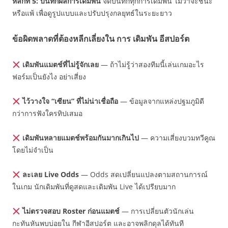
หลักที่ 5: บันทึกผลการเดิมพัน
จดบันทึกทุกการเดิมพัน ไม่ว่าจะชนะ
หรือแพ้ เพื่อดูรูปแบบและปรับปรุงกลยุทธ์ในระยะยาว
ข้อผิดพลาดที่ต้องหลีกเลี่ยงใน การ เดิมพัน อีสปอร์ต
เดิมพันแมตช์ที่ไม่รู้จักเลย
— ถ้าไม่รู้ว่าสองทีมนี้เล่นเกมอะไร
ฟอร์มเป็นยังไง อย่าเสี่ยง
ไว้วางใจ “เซียน” ที่ไม่น่าเชื่อถือ
— ข้อมูลจากแหล่งปฐมภูมิดี
กว่าการฟังใครทิปเสมอ
เดิมพันหลายแมตช์พร้อมกันมากเกินไป
— ความเสี่ยงบวมทวีคูณ
โดยไม่จำเป็น
ละเลย Live Odds
— Odds สดเปลี่ยนแปลงตามสถานการณ์
ในเกม นักเดิมพันที่ดูสดและเดิมพัน Live ได้เปรียบมาก
ไม่ตรวจสอบ Roster ก่อนแมตช์
— การเปลี่ยนตัวนักเล่น
กะทันหันพบบ่อยใน กีฬาอีสปอร์ต และอาจพลิกดุลได้ทันที