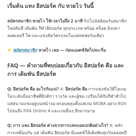
เริ่มต้น แทง อีสปอร์ต กับ หวยไว วันนี้
สมัครสมาชิก หวยไว ใช้เวลาไม่ถึง 2 นาที
รับโบนัสต้อนรับสมาชิก
ใหม่ทันที เดิมพัน กีฬาอีสปอร์ต ทุกประเภท พร้อม สล็อต ยิงปลา
ลอตเตอรี่ ไพ่ และแข่งสัตว์ครบจบในแพลตฟอร์มเดียว
สมัครสมาชิก
หวยไว เลย — ก่อนแมตช์ถัดไปจะเริ่ม
FAQ — คำถามที่พบบ่อยเกี่ยวกับ อีสปอร์ต คือ และ
การ เดิมพัน อีสปอร์ต
Q: อีสปอร์ต คือ อะไรกันแน่?
A:
อีสปอร์ต คือ
การแข่งขันวิดีโอเกม
ในระดับมืออาชีพที่มีกติกา รางวัล และผู้ชม เปรียบได้กับกีฬาทั่วไป
แต่สนามแข่งอยู่บนหน้าจอ ครอบคลุมตั้งแต่เกม MOBA อย่าง ROV
ไปจนถึง FIFA Online 4 และเกมอื่นๆ อีกมากมาย
Q: การ แทง อีสปอร์ต ต่างจากการแทงบอลปกติอย่างไร?
A: หลัก
การเหมือนกัน แต่ เดิมพัน อีสปอร์ต มีแมตช์ให้เดิมพันทุกวันตลอดปี